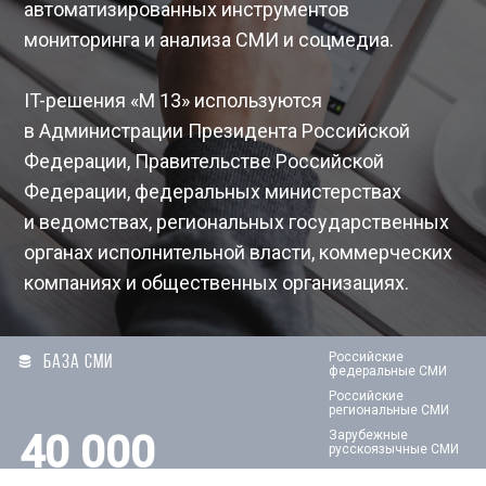
автоматизированных инструментов
мониторинга и анализа СМИ и соцмедиа.
IT-решения «М 13» используются
в Администрации Президента Российской
Федерации, Правительстве Российской
Федерации, федеральных министерствах
и ведомствах, региональных государственных
органах исполнительной власти, коммерческих
компаниях и общественных организациях.
Российские
БАЗА СМИ
федеральные СМИ
Российские
региональные СМИ
40 000
Зарубежные
русскоязычные СМИ
источников
Ключевые