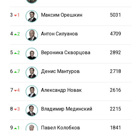
3
Максим Орешкин
5031
1
4
Антон Силуанов
4709
2
5
Вероника Скворцова
2892
2
6
Денис Мантуров
2718
7
7
Александр Новак
2616
4
8
Владимир Мединский
2215
3
9
Павел Колобков
1841
1